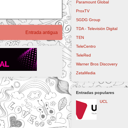
Paramount Global
ProxTV
SGDG Group
TDA - Televisión Digital
Entrada antigua
TEN
TeleCentro
TeleRed
Warner Bros Discovery
ZetaMedia
Entradas populares
UCL
Logo actual Sl
Televisión Lat
utilizado desde
hasta 2021 Slo
Canal Latinoamericano Log