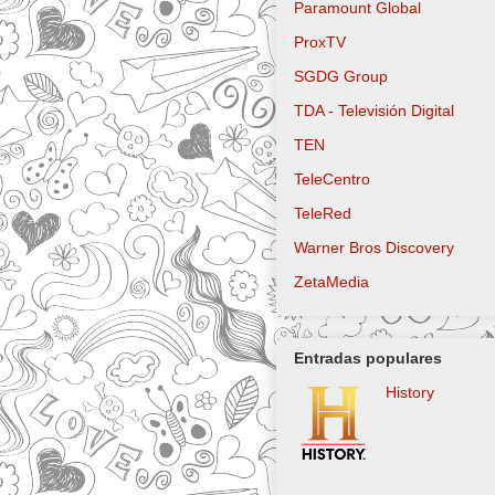
Paramount Global
ProxTV
SGDG Group
TDA - Televisión Digital
TEN
TeleCentro
TeleRed
Warner Bros Discovery
ZetaMedia
Entradas populares
History
Logo actual Lo
utilizado desde
hasta 2022 Lo
utilizado desde
hasta 2015 Logo utilizado d