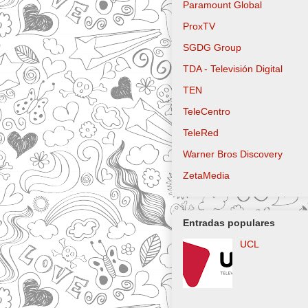
Paramount Global
ProxTV
SGDG Group
TDA - Televisión Digital
TEN
TeleCentro
TeleRed
Warner Bros Discovery
ZetaMedia
Entradas populares
UCL
Logo actual Sl
Televisión Lat
utilizado desde
hasta 2021 Slo
Canal Latinoamericano Log