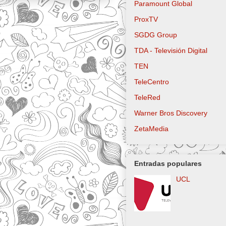
Paramount Global
ProxTV
SGDG Group
TDA - Televisión Digital
TEN
TeleCentro
TeleRed
Warner Bros Discovery
ZetaMedia
Entradas populares
UCL
Logo actual Sl
Televisión Lat
utilizado desde
hasta 2021 Slo
Canal Latinoamericano Log