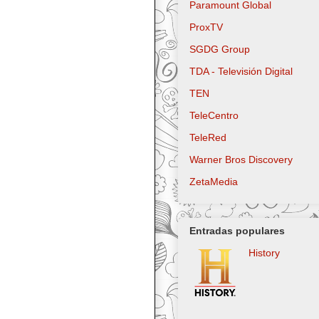
Paramount Global
ProxTV
SGDG Group
TDA - Televisión Digital
TEN
TeleCentro
TeleRed
Warner Bros Discovery
ZetaMedia
Entradas populares
History
Logo actual Lo
utilizado desde
hasta 2022 Lo
utilizado desde
hasta 2015 Logo utilizado d